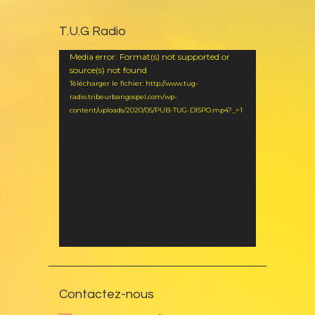
T.U.G Radio
Lecteur
Media error: Format(s) not supported or
vidéo
source(s) not found
Télécharger le fichier: http://www.tug-
radio.tribeurbangospel.com/wp-
content/uploads/2020/05/PUB-TUG-DISPO.mp4?_=1
Contactez-nous