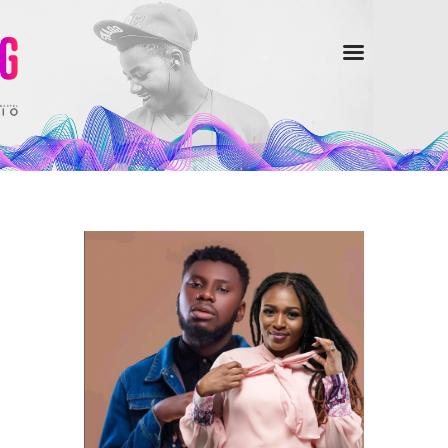
Home
Radio
Music
Vidéos
Shop
A Propos
Promotion
Contact