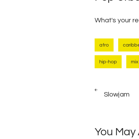
What's your r
afro
caribb
hip-hop
mix
Naviga
PREV
POST
Slowjam
de
l’articl
You May 