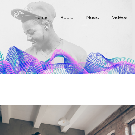
Home
Home
Radio
Music
Vidéos
Radio
Music
Vidéos
Shop
A Propos
Promotion
Contact