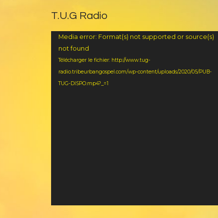
T.U.G Radio
Lecteur
Media error: Format(s) not supported or source(s)
vidéo
not found
Télécharger le fichier: http://www.tug-
radio.tribeurbangospel.com/wp-content/uploads/2020/05/PUB-
TUG-DISPO.mp4?_=1